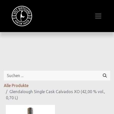
Alle Produkte
Glendalough Single Cask Calvados XO (42,00 % vol.,
0,70 L)