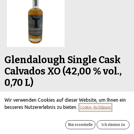
Glendalough Single Cask
Calvados XO (42,00 % vol.,
0,70 L)
(0 Rezension)
Wir verwenden Cookies auf dieser Website, um Ihnen ein
Glendalough Calvados Cask: Ein einzigartiger irischer
besseres Nutzererlebnis zu bieten.
Cookie-Richtlinien
Whiskey mit französischem Flair
58,90
€
zzgl. Versandkosten
Alle Preise inkl.
Nur essentielle
Ich stimme zu
MwSt.